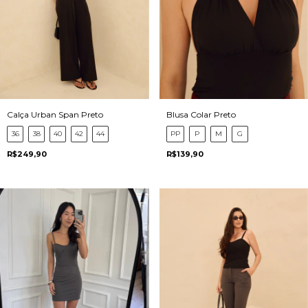
Calça Urban Span Preto
Blusa Colar Preto
36
38
40
42
44
PP
P
M
G
R$249,90
R$139,90