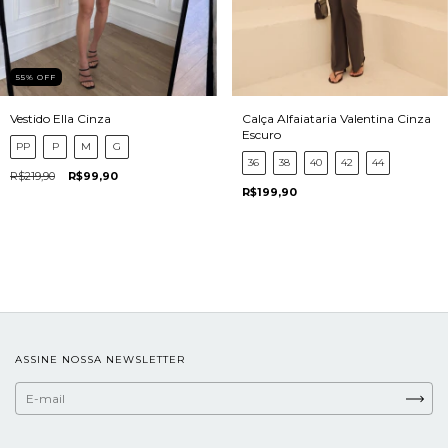
55
%
OFF
Vestido Ella Cinza
Calça Alfaiataria Valentina Cinza
Escuro
PP
P
M
G
36
38
40
42
44
R$219,90
R$99,90
R$199,90
ASSINE NOSSA NEWSLETTER