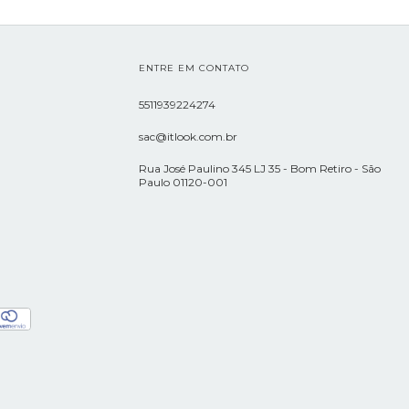
ENTRE EM CONTATO
5511939224274
sac@itlook.com.br
Rua José Paulino 345 LJ 35 - Bom Retiro - São
Paulo 01120-001