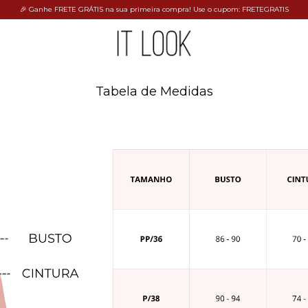
🎉 Ganhe FRETE GRÁTIS na sua primeira compra! Use o cupom: FRETEGRATIS
Tabela de Medidas