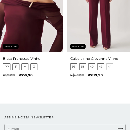
40
%
OFF
50
%
OFF
Blusa Francesca Vinho
Calça Linho Giovanna Vinho
PP
P
M
G
36
38
40
42
44
R$99,90
R$59,90
R$239,90
R$119,90
ASSINE NOSSA NEWSLETTER