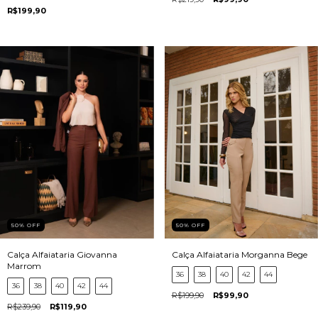
R$199,90
50
%
OFF
50
%
OFF
Calça Alfaiataria Giovanna
Calça Alfaiataria Morganna Bege
Marrom
36
38
40
42
44
36
38
40
42
44
R$199,90
R$99,90
R$239,90
R$119,90