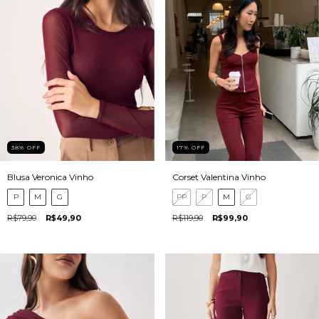
38
%
OFF
17
%
OFF
Blusa Veronica Vinho
Corset Valentina Vinho
P
M
G
PP
P
M
G
R$79,90
R$49,90
R$119,90
R$99,90