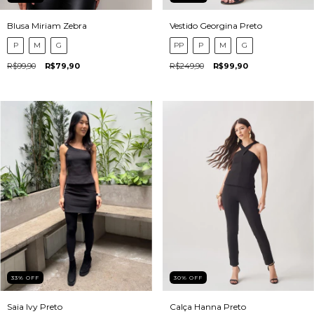
Blusa Miriam Zebra
Vestido Georgina Preto
P
M
G
PP
P
M
G
R$99,90
R$79,90
R$249,90
R$99,90
33
%
OFF
30
%
OFF
Saia Ivy Preto
Calça Hanna Preto