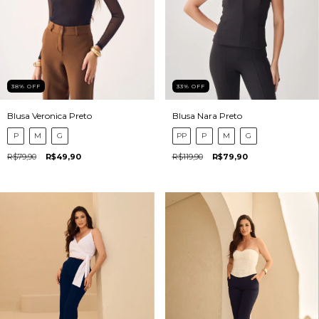
38
%
OFF
33
%
OFF
Blusa Veronica Preto
Blusa Nara Preto
P
M
G
PP
P
M
G
R$79,90
R$49,90
R$119,90
R$79,90