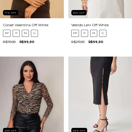
17
%
OFF
55
%
OFF
Corset Valentina Off White
Vestido Leni Off White
PP
P
M
G
PP
P
M
G
R$119,90
R$99,90
R$219,90
R$99,90
20
%
OFF
60
%
OFF