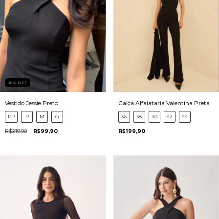
55
%
OFF
Vestido Jessie Preto
Calça Alfaiataria Valentina Preta
PP
P
M
G
36
38
40
42
44
R$219,90
R$99,90
R$199,90