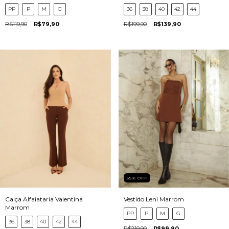
PP
P
M
G
36
38
40
42
44
R$119,90
R$79,90
R$199,90
R$139,90
55
%
OFF
Calça Alfaiataria Valentina
Vestido Leni Marrom
Marrom
PP
P
M
G
36
38
40
42
44
R$219,90
R$99,90