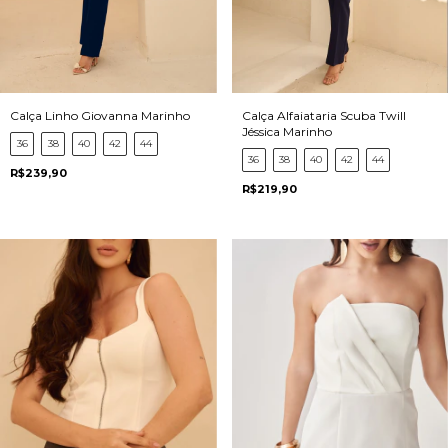
Calça Linho Giovanna Marinho
Calça Alfaiataria Scuba Twill
Jéssica Marinho
36
38
40
42
44
36
38
40
42
44
R$239,90
R$219,90