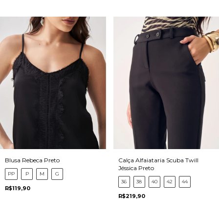
Blusa Rebeca Preto
Calça Alfaiataria Scuba Twill
Jéssica Preto
PP
P
M
G
36
38
40
42
44
R$119,90
R$219,90