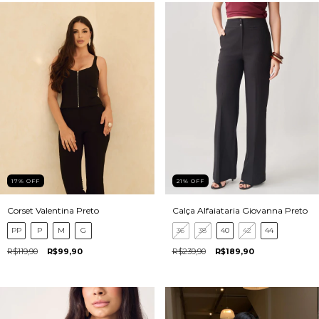
17
%
OFF
21
%
OFF
Corset Valentina Preto
Calça Alfaiataria Giovanna Preto
PP
P
M
G
36
38
40
42
44
R$119,90
R$99,90
R$239,90
R$189,90