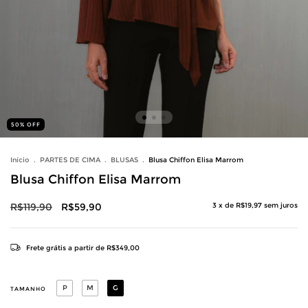
50
%
OFF
Início
.
PARTES DE CIMA
.
BLUSAS
.
Blusa Chiffon Elisa Marrom
Blusa Chiffon Elisa Marrom
R$119,90
R$59,90
3
x de
R$19,97
sem juros
Frete grátis
a partir de
R$349,00
P
M
G
TAMANHO