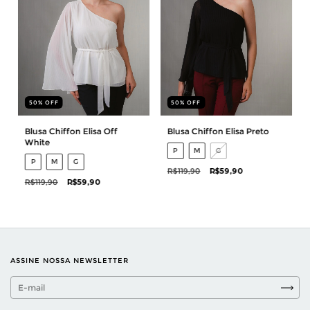
50
%
OFF
50
%
OFF
Blusa Chiffon Elisa Off
Blusa Chiffon Elisa Preto
White
P
M
G
P
M
G
R$119,90
R$59,90
R$119,90
R$59,90
ASSINE NOSSA NEWSLETTER