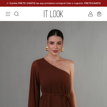
🎉 Ganhe FRETE GRÁTIS na sua primeira compra! Use o cupom: FRETEGRATIS
0