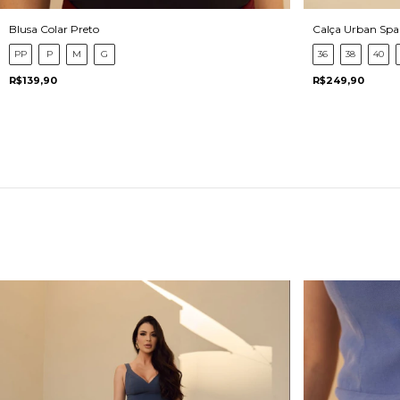
Blusa Colar Preto
Calça Urban Spa
PP
P
M
G
36
38
40
R$139,90
R$249,90