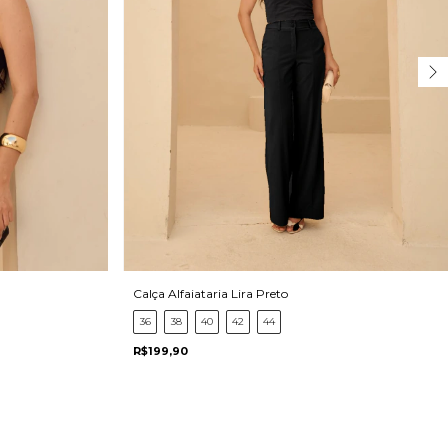
Calça Alfaiataria Lira Preto
36
38
40
42
44
R$199,90