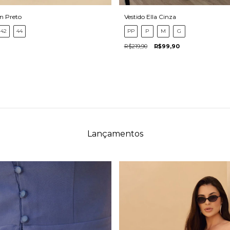
n Preto
Vestido Ella Cinza
42
44
PP
P
M
G
R$219,90
R$99,90
Lançamentos