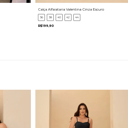
Calça Alfaiataria Valentina Cinza Escuro
36
38
40
42
44
R$199,90