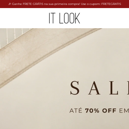
🎉 Ganhe FRETE GRÁTIS na sua primeira compra! Use o cupom: FRETEGRATIS