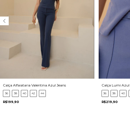
Calça Alfaiataria Valentina Azul Jeans
Calça Lumi Azul
36
38
40
42
44
36
38
40
R$199,90
R$219,90