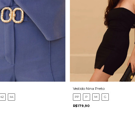
Vestido Nina Preto
42
44
PP
P
M
G
R$179,90