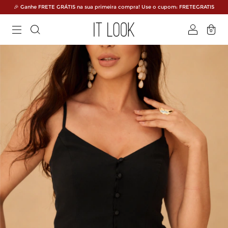
🎉 Ganhe FRETE GRÁTIS na sua primeira compra! Use o cupom: FRETEGRATIS
0