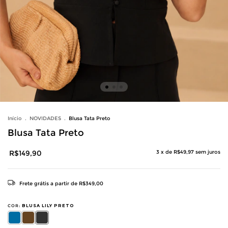
Início
.
NOVIDADES
.
Blusa Tata Preto
Blusa Tata Preto
R$149,90
3
x de
R$49,97
sem juros
Frete grátis
a partir de
R$349,00
COR:
BLUSA LILY PRETO