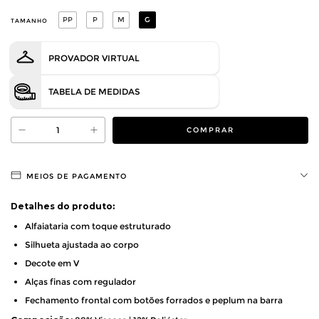
PP
P
M
G
TAMANHO
PROVADOR VIRTUAL
TABELA DE MEDIDAS
MEIOS DE PAGAMENTO
Detalhes do produto:
Alfaiataria com toque estruturado 
Silhueta ajustada ao corpo
Decote em V 
Alças finas com regulador
Fechamento frontal com botões forrados e 
peplum na barra