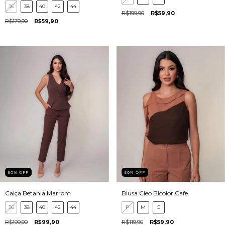
36
38
40
42
44
R$199,90
R$59,90
R$179,90
R$59,90
50
%
OFF
50
%
OFF
Calça Betania Marrom
Blusa Cleo Bicolor Cafe
36
38
40
42
44
P
M
G
R$199,90
R$99,90
R$119,90
R$59,90