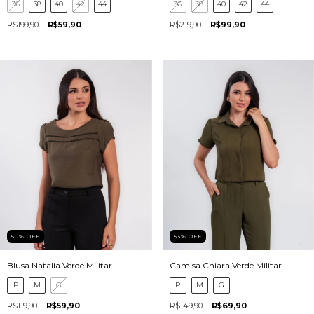
36
38
40
42
44
36
38
40
42
44
R$199,90
R$59,90
R$219,90
R$99,90
50
%
OFF
53
%
OFF
Blusa Natalia Verde Militar
Camisa Chiara Verde Militar
P
M
G
P
M
G
R$119,90
R$59,90
R$149,90
R$69,90