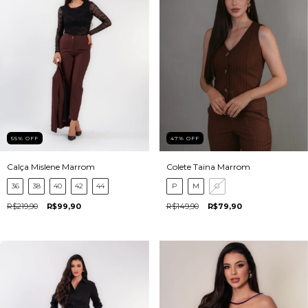
55
%
OFF
47
%
OFF
Calça Mislene Marrom
Colete Taina Marrom
36
38
40
42
44
P
M
G
R$219,90
R$99,90
R$149,90
R$79,90