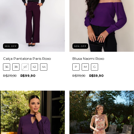
55
%
OFF
50
%
OFF
Calça Pantalona Paris Roxo
Blusa Naomi Roxo
36
38
40
42
44
P
M
G
R$219,90
R$99,90
R$119,90
R$59,90