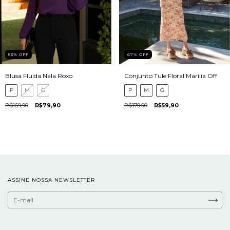
53
%
OFF
67
%
OFF
Blusa Fluida Nala Roxo
Conjunto Tule Floral Marilia Off
P
M
G
P
M
G
R$169,90
R$79,90
R$179,00
R$59,90
ASSINE NOSSA NEWSLETTER