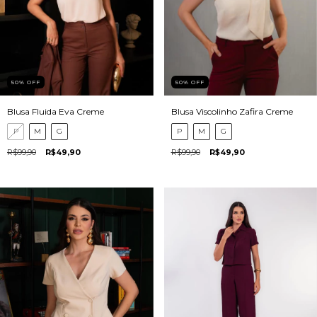
50
%
OFF
50
%
OFF
Blusa Fluida Eva Creme
Blusa Viscolinho Zafira Creme
P
M
G
P
M
G
R$99,90
R$49,90
R$99,90
R$49,90