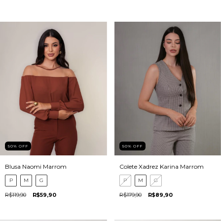
50
%
OFF
50
%
OFF
Blusa Naomi Marrom
Colete Xadrez Karina Marrom
P
M
G
P
M
G
R$119,90
R$59,90
R$179,90
R$89,90