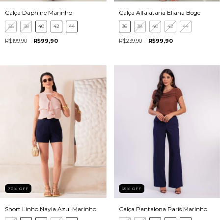
Calça Daphine Marinho
Calça Alfaiataria Eliana Bege
36
38
40
42
44
36
38
40
42
44
R$199,90
R$99,90
R$239,90
R$99,90
70
%
OFF
55
%
OFF
Short Linho Nayla Azul Marinho
Calça Pantalona Paris Marinho