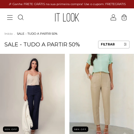
🎉 Ganhe FRETE GRÁTIS na sua primeira compra! Use o cupom: FRETEGRATIS
0
Início
.
SALE - TUDO A PARTIR 50%
SALE - TUDO A PARTIR 50%
FILTRAR
50
%
OFF
58
%
OFF