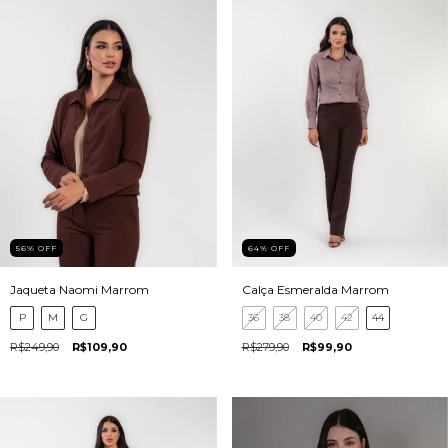
56
%
OFF
64
%
OFF
Jaqueta Naomi Marrom
Calça Esmeralda Marrom
P
M
G
36
38
40
42
44
R$249,90
R$109,90
R$279,90
R$99,90