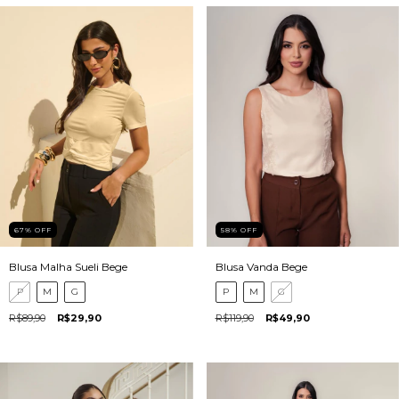
67
%
OFF
58
%
OFF
Blusa Malha Sueli Bege
Blusa Vanda Bege
P
M
G
P
M
G
R$89,90
R$29,90
R$119,90
R$49,90