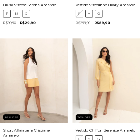
Blusa Viscose Serena Amarelo
Vestido Viscolinho Hilary Amarelo
P
M
G
P
M
G
R$99,90
R$29,90
R$299,90
R$89,90
67
%
OFF
70
%
OFF
Short Alfaiataria Cristiane
Vestido Chiffon Berenice Amarelo
Amarelo
P
M
G