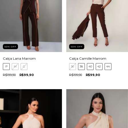
50
%
OFF
50
%
OFF
Calça Lana Marrom
Calça Camille Marrom
P
M
G
36
38
40
42
44
R$199,90
R$99,90
R$199,90
R$99,90