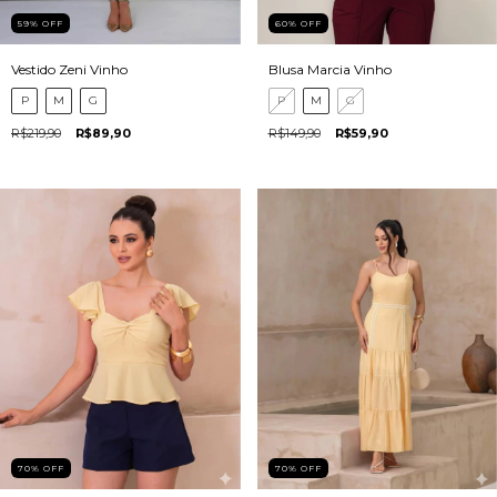
59
%
OFF
60
%
OFF
Vestido Zeni Vinho
Blusa Marcia Vinho
P
M
G
P
M
G
R$219,90
R$89,90
R$149,90
R$59,90
70
%
OFF
70
%
OFF