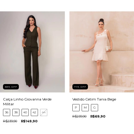
38
%
OFF
71
%
OFF
Calça Linho Giovanna Verde
Vestido Cetim Tania Bege
Militar
P
M
G
36
38
40
42
44
R$239,90
R$69,90
R$239,90
R$149,90