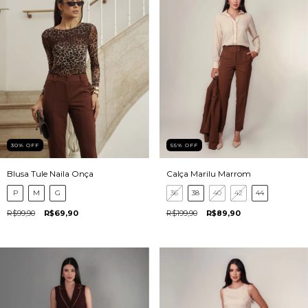
30
%
OFF
55
%
OFF
Blusa Tule Naila Onça
Calça Marilu Marrom
P
M
G
36
38
40
42
44
R$99,90
R$69,90
R$199,90
R$89,90