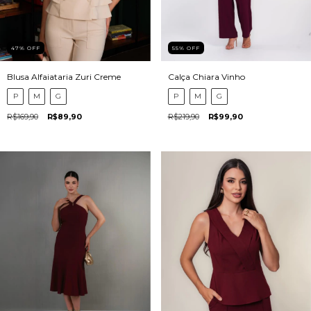
47
%
OFF
55
%
OFF
Blusa Alfaiataria Zuri Creme
Calça Chiara Vinho
P
M
G
P
M
G
R$169,90
R$89,90
R$219,90
R$99,90