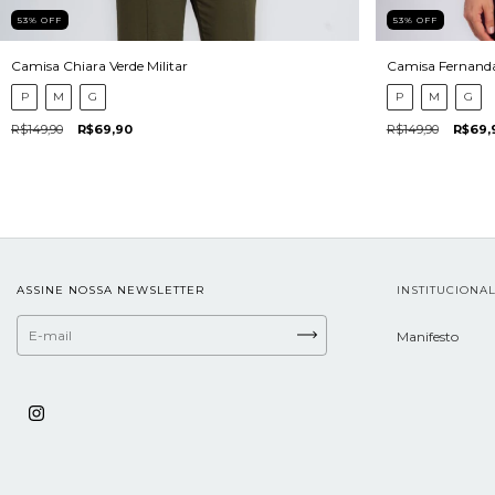
53
%
OFF
53
%
OFF
Camisa Chiara Verde Militar
Camisa Fernanda
P
M
G
P
M
G
R$149,90
R$69,90
R$149,90
R$69,
ASSINE NOSSA NEWSLETTER
INSTITUCIONA
Manifesto