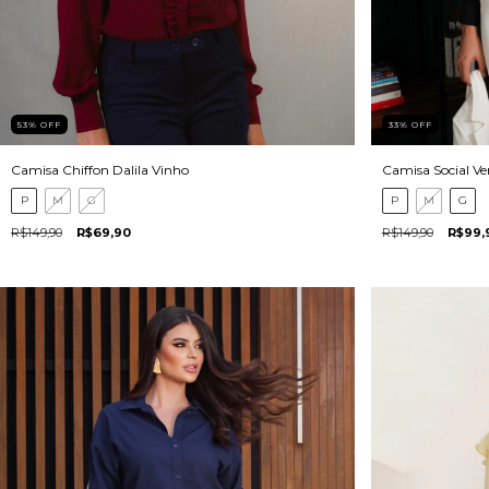
53
%
OFF
33
%
OFF
Camisa Chiffon Dalila Vinho
Camisa Social Ve
P
M
G
P
M
G
R$149,90
R$69,90
R$149,90
R$99,