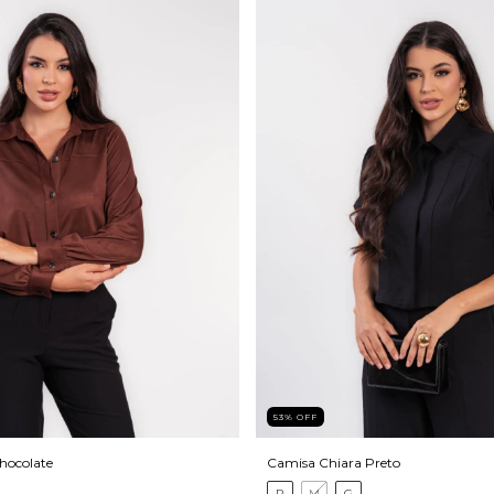
53
%
OFF
hocolate
Camisa Chiara Preto
P
M
G