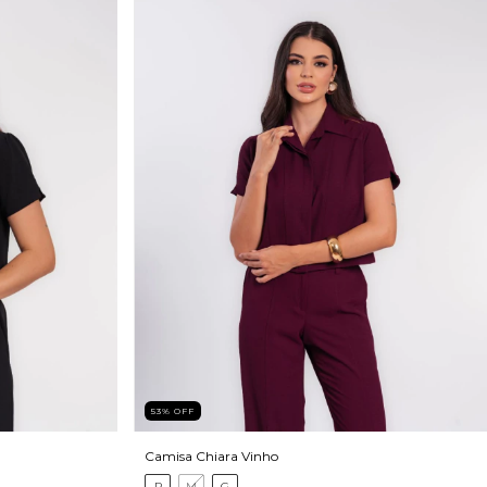
53
%
OFF
Camisa Chiara Vinho
P
M
G