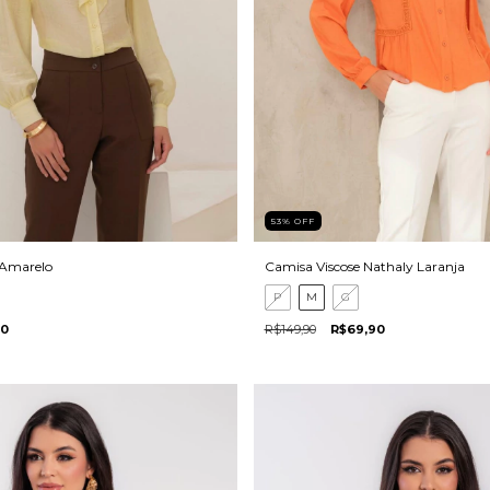
53
%
OFF
 Amarelo
Camisa Viscose Nathaly Laranja
P
M
G
90
R$149,90
R$69,90