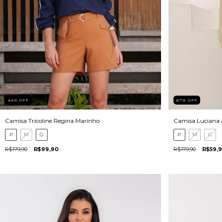
67
%
OFF
44
%
OFF
Camisa Luciana
Camisa Tricoline Regina Marinho
P
M
G
P
M
G
R$179,90
R$59,
R$179,90
R$99,90