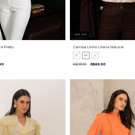
50
%
OFF
ra Preto
Camisa Linho Liliana Natural
P
M
G
90
R$139,90
R$69,90