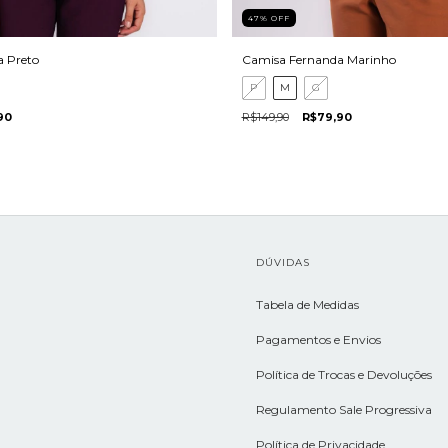
47
%
OFF
 Preto
Camisa Fernanda Marinho
P
M
G
90
R$149,90
R$79,90
L
DÚVIDAS
Tabela de Medidas
Pagamentos e Envios
Política de Trocas e Devoluções
Regulamento Sale Progressiva
Política de Privacidade