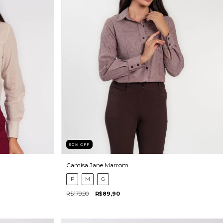
50
%
OFF
Camisa Jane Marrom
P
M
G
R$179,90
R$89,90