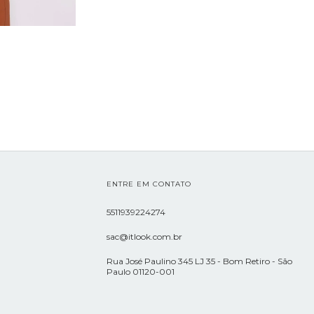
ENTRE EM CONTATO
5511939224274
sac@itlook.com.br
Rua José Paulino 345 LJ 35 - Bom Retiro - São
Paulo 01120-001