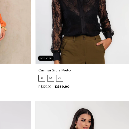
50
%
OFF
Camisa Silvia Preto
P
M
G
R$179,90
R$89,90