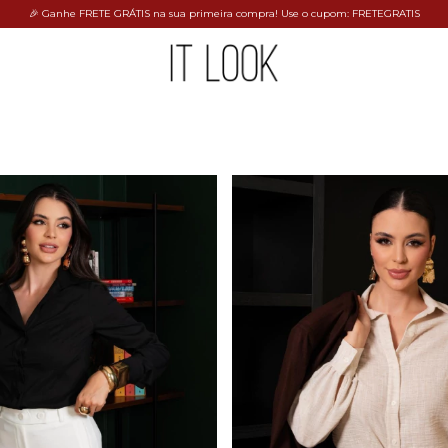
🎉 Ganhe FRETE GRÁTIS na sua primeira compra! Use o cupom: FRETEGRATIS