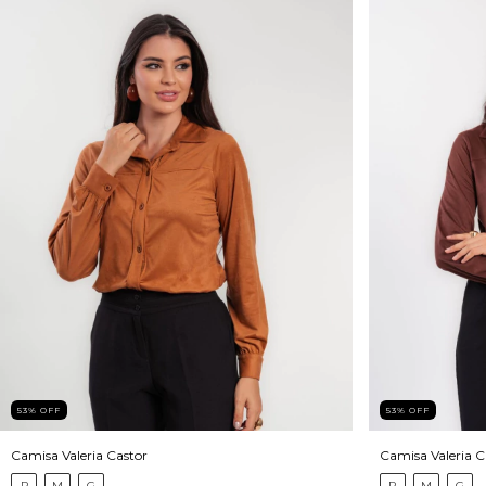
53
%
OFF
53
%
OFF
Camisa Valeria Castor
Camisa Valeria C
P
M
G
P
M
G