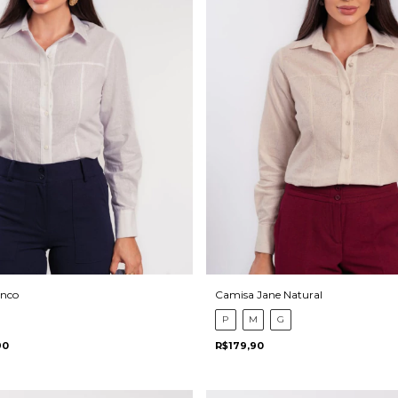
anco
Camisa Jane Natural
P
M
G
90
R$179,90