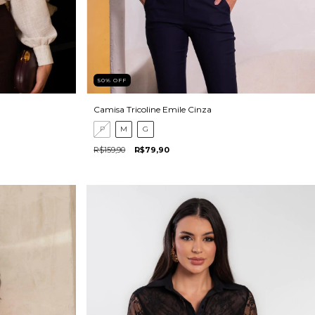
50
%
OFF
Camisa Tricoline Emile Cinza
P
M
G
R$159,90
R$79,90