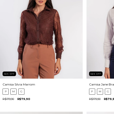
56
%
OFF
56
%
OFF
Camisa Silvia Marrom
Camisa Jane Br
P
M
G
P
M
G
R$179,90
R$79,90
R$179,90
R$79,