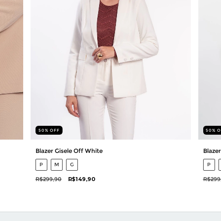
50
%
OFF
50
%
O
Blazer Gisele Off White
Blazer
P
M
G
P
R$299,90
R$149,90
R$299