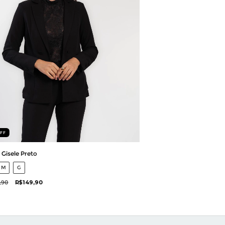
FF
 Gisele Preto
M
G
,90
R$149,90