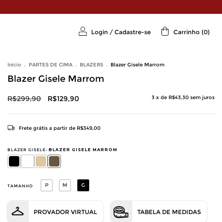
Login
/
Cadastre-se
Carrinho
(
0
)
Início
.
PARTES DE CIMA
.
BLAZERS
.
Blazer Gisele Marrom
Blazer Gisele Marrom
R$299,90
R$129,90
3
x de
R$43,30
sem juros
Frete grátis
a partir de
R$349,00
BLAZER GISELE:
BLAZER GISELE MARROM
P
M
G
TAMANHO
PROVADOR VIRTUAL
TABELA DE MEDIDAS