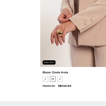
50
%
OFF
Blazer Gisele Areia
P
M
G
R$299,90
R$149,90