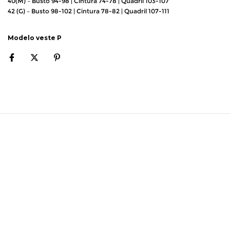
40(M) – Busto 94-98 | Cintura 74-78 | Quadril 103-107
42 (G) – Busto 98-102 | Cintura 78-82 | Quadril 107-111
Modelo veste P