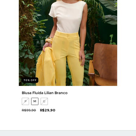
70
%
OFF
Blusa Fluída Lilian Branco
P
M
G
R$99,90
R$29,90