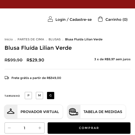
Login
/
Cadastre-se
Carrinho
(
0
)
Início
.
PARTES DE CIMA
.
BLUSAS
.
Blusa Fluída Lilian Verde
Blusa Fluída Lilian Verde
R$99,90
R$29,90
3
x de
R$9,97
sem juros
Frete grátis
a partir de
R$349,00
P
M
G
TAMANHO
PROVADOR VIRTUAL
TABELA DE MEDIDAS