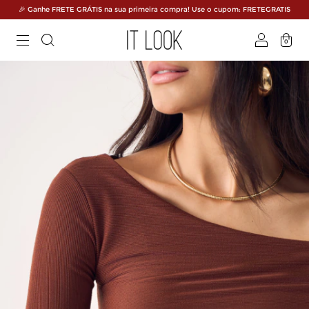
🎉 Ganhe FRETE GRÁTIS na sua primeira compra! Use o cupom: FRETEGRATIS
0