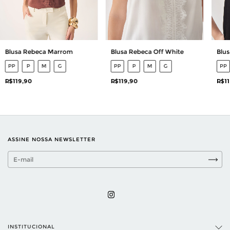
Blusa Rebeca Marrom
Blusa Rebeca Off White
Blus
PP
P
M
G
PP
P
M
G
PP
R$119,90
R$119,90
R$11
ASSINE NOSSA NEWSLETTER
INSTITUCIONAL