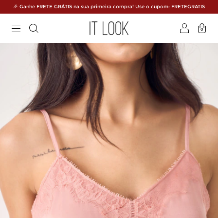
🎉 Ganhe FRETE GRÁTIS na sua primeira compra! Use o cupom: FRETEGRATIS
0