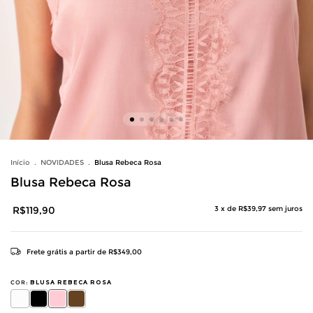
Início
.
NOVIDADES
.
Blusa Rebeca Rosa
Blusa Rebeca Rosa
R$119,90
3
x de
R$39,97
sem juros
Frete grátis
a partir de
R$349,00
COR:
BLUSA REBECA ROSA