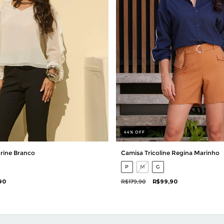
44
%
OFF
arine Branco
Camisa Tricoline Regina Marinho
P
M
G
90
R$179,90
R$99,90