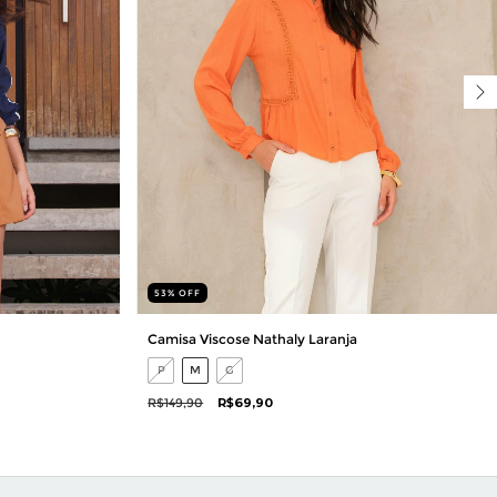
53
%
OFF
Camisa Viscose Nathaly Laranja
P
M
G
R$149,90
R$69,90