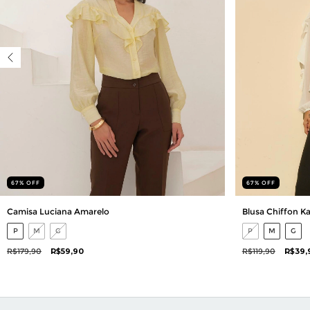
67
%
OFF
67
%
OFF
Camisa Luciana Amarelo
Blusa Chiffon K
P
M
G
P
M
G
R$179,90
R$59,90
R$119,90
R$39,