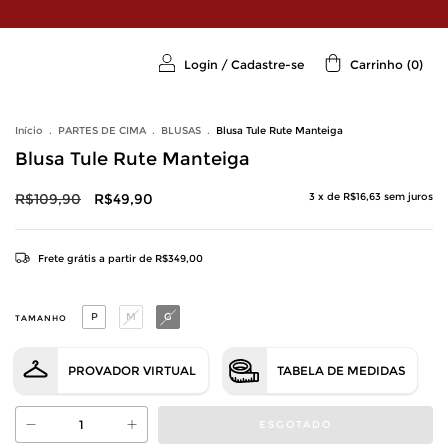
Login
/
Cadastre-se
Carrinho
(
0
)
Início
.
PARTES DE CIMA
.
BLUSAS
.
Blusa Tule Rute Manteiga
Blusa Tule Rute Manteiga
R$109,90
R$49,90
3
x de
R$16,63
sem juros
Frete grátis
a partir de
R$349,00
P
M
G
TAMANHO
PROVADOR VIRTUAL
TABELA DE MEDIDAS