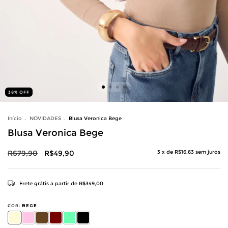
38
%
OFF
Início
.
NOVIDADES
.
Blusa Veronica Bege
Blusa Veronica Bege
R$79,90
R$49,90
3
x de
R$16,63
sem juros
Frete grátis
a partir de
R$349,00
COR:
BEGE