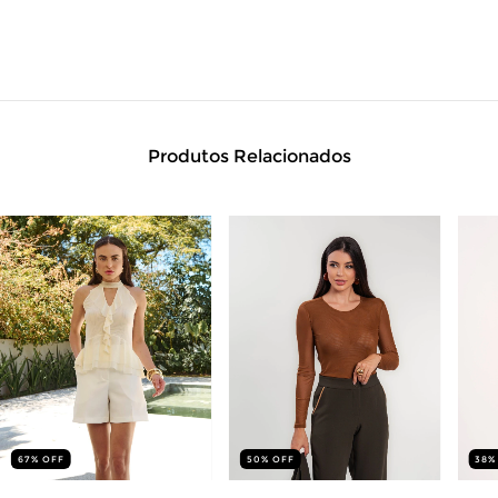
Produtos Relacionados
67
%
OFF
50
%
OFF
38