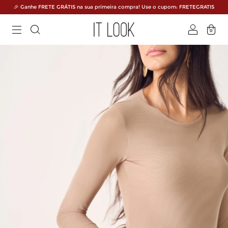
🎉 Ganhe FRETE GRÁTIS na sua primeira compra! Use o cupom: FRETEGRATIS
0