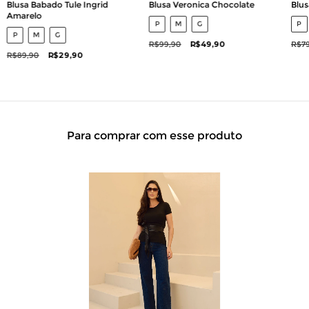
Blusa Babado Tule Ingrid
Blusa Veronica Chocolate
Blus
Amarelo
P
M
G
P
P
M
G
R$99,90
R$49,90
R$79
R$89,90
R$29,90
Para comprar com esse produto