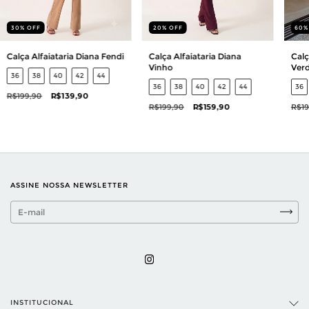
20
%
OFF
60
30
%
OFF
Calça Alfaiataria Diana
Calç
Calça Alfaiataria Diana Fendi
Vinho
Ver
36
38
40
42
44
36
38
40
42
44
36
R$199,90
R$139,90
R$199,90
R$159,90
R$19
ASSINE NOSSA NEWSLETTER
INSTITUCIONAL