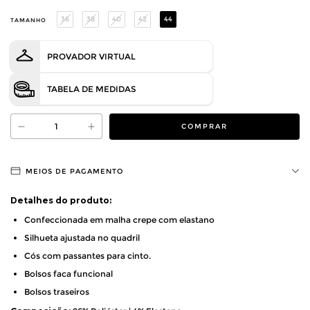
36
38
40
42
44
TAMANHO
PROVADOR VIRTUAL
TABELA DE MEDIDAS
MEIOS DE PAGAMENTO
Detalhes do produto:
Confeccionada em malha crepe com elastano
Silhueta ajustada no quadril
Cós com passantes para cinto.
Bolsos faca funcional
Bolsos traseiros