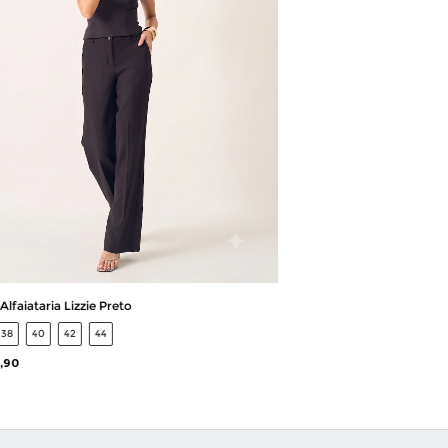
Alfaiataria Lizzie Preto
38
40
42
44
,90