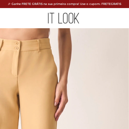
🎉 Ganhe FRETE GRÁTIS na sua primeira compra! Use o cupom: FRETEGRATIS