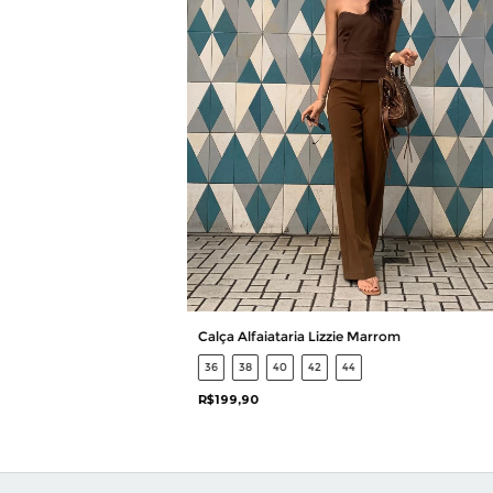
Calça Alfaiataria Lizzie Marrom
36
38
40
42
44
R$199,90