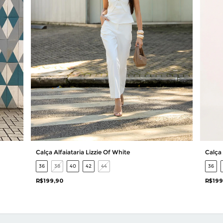
Calça Alfaiataria Lizzie Of White
Calça 
36
38
40
42
44
36
R$199,90
R$199