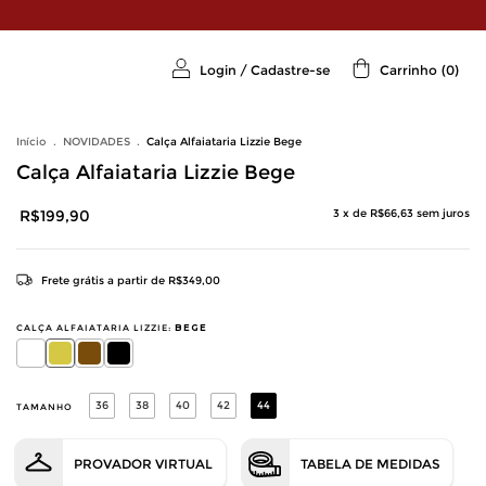
Login
/
Cadastre-se
Carrinho
(
0
)
Início
.
NOVIDADES
.
Calça Alfaiataria Lizzie Bege
Calça Alfaiataria Lizzie Bege
R$199,90
3
x de
R$66,63
sem juros
Frete grátis
a partir de
R$349,00
CALÇA ALFAIATARIA LIZZIE:
BEGE
36
38
40
42
44
TAMANHO
PROVADOR VIRTUAL
TABELA DE MEDIDAS