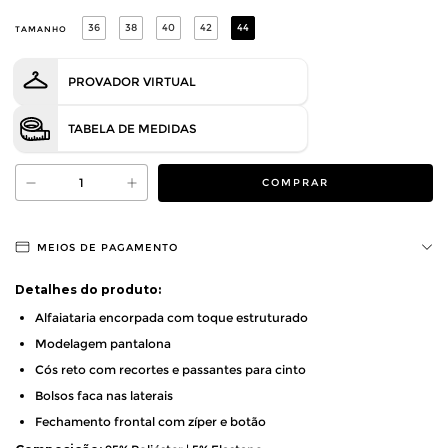
36
38
40
42
44
TAMANHO
PROVADOR VIRTUAL
TABELA DE MEDIDAS
MEIOS DE PAGAMENTO
Detalhes do produto:
Alfaiataria encorpada com toque estruturado
Modelagem pantalona
Cós reto com recortes e passantes para cinto
Bolsos faca nas laterais
Fechamento frontal com zíper e botão