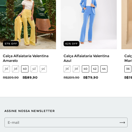
62
%
OFF
57
%
OFF
Calça Alfaiataria Valentina
Calça Alfaiataria Valentina
Calç
Azul
Amarelo
Mar
36
38
40
42
44
36
38
40
42
44
36
R$209,90
R$79,90
R$209,90
R$89,90
R$1
ASSINE NOSSA NEWSLETTER