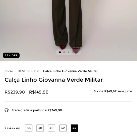
38
%
OFF
Início
.
BEST SELLER
.
Calça Linho Giovanna Verde Militar
Calça Linho Giovanna Verde Militar
R$239,90
R$149,90
3
x de
R$49,97
sem juros
Frete grátis
a partir de
R$349,00
36
38
40
42
44
TAMANHO