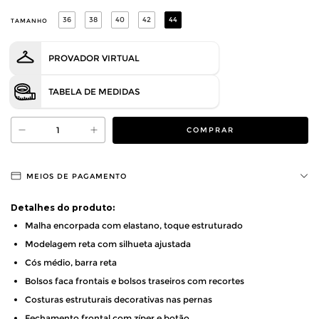
36
38
40
42
44
TAMANHO
PROVADOR VIRTUAL
TABELA DE MEDIDAS
MEIOS DE PAGAMENTO
Detalhes do produto:
Malha encorpada com elastano, toque estruturado
Modelagem reta com silhueta ajustada
Cós médio, barra reta
Bolsos faca frontais e bolsos traseiros com recortes
Costuras estruturais decorativas nas pernas
Fechamento frontal com zíper e botão