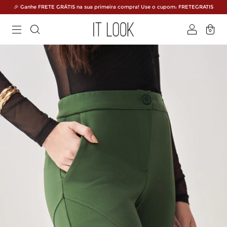
🎉 Ganhe FRETE GRÁTIS na sua primeira compra! Use o cupom: FRETEGRATIS
0