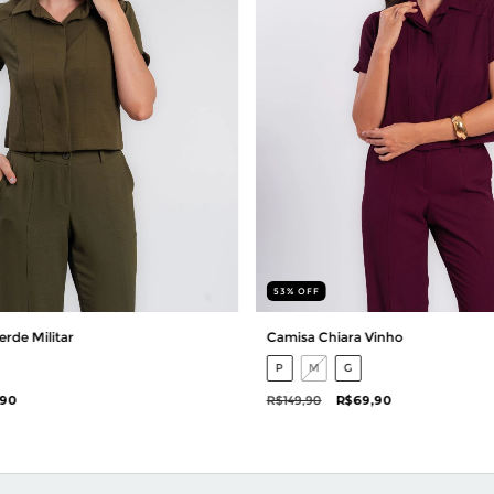
53
%
OFF
rde Militar
Camisa Chiara Vinho
P
M
G
,90
R$149,90
R$69,90