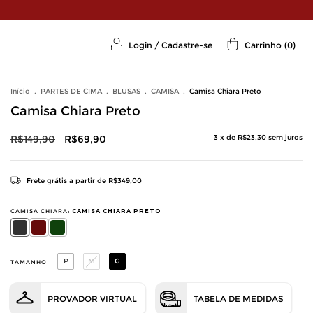
Login
/
Cadastre-se
Carrinho
(
0
)
Início
.
PARTES DE CIMA
.
BLUSAS
.
CAMISA
.
Camisa Chiara Preto
Camisa Chiara Preto
R$149,90
R$69,90
3
x de
R$23,30
sem juros
Frete grátis
a partir de
R$349,00
CAMISA CHIARA:
CAMISA CHIARA PRETO
P
M
G
TAMANHO
PROVADOR VIRTUAL
TABELA DE MEDIDAS