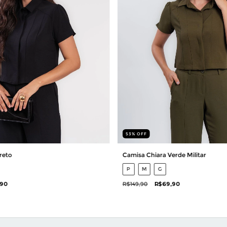
53
%
OFF
reto
Camisa Chiara Verde Militar
P
M
G
,90
R$149,90
R$69,90