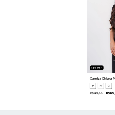
53
%
OFF
Camisa Chiara P
P
M
G
R$149,90
R$69