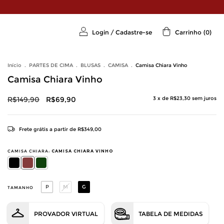
Login
/
Cadastre-se
Carrinho
(
0
)
Início
.
PARTES DE CIMA
.
BLUSAS
.
CAMISA
.
Camisa Chiara Vinho
Camisa Chiara Vinho
R$149,90
R$69,90
3
x de
R$23,30
sem juros
Frete grátis
a partir de
R$349,00
CAMISA CHIARA:
CAMISA CHIARA VINHO
P
M
G
TAMANHO
PROVADOR VIRTUAL
TABELA DE MEDIDAS