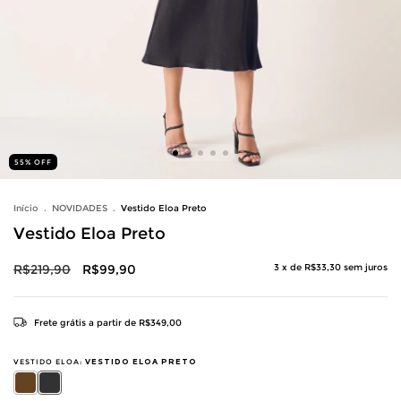
55
%
OFF
Início
.
NOVIDADES
.
Vestido Eloa Preto
Vestido Eloa Preto
R$219,90
R$99,90
3
x de
R$33,30
sem juros
Frete grátis
a partir de
R$349,00
VESTIDO ELOA:
VESTIDO ELOA PRETO