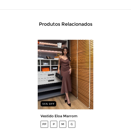
Produtos Relacionados
55
%
OFF
Vestido Eloa Marrom
PP
P
M
G