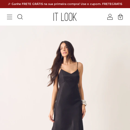
🎉 Ganhe FRETE GRÁTIS na sua primeira compra! Use o cupom: FRETEGRATIS
0