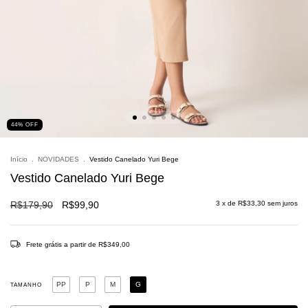
44
%
OFF
Início
.
NOVIDADES
.
Vestido Canelado Yuri Bege
Vestido Canelado Yuri Bege
R$179,90
R$99,90
3
x de
R$33,30
sem juros
Frete grátis
a partir de
R$349,00
PP
P
M
G
TAMANHO