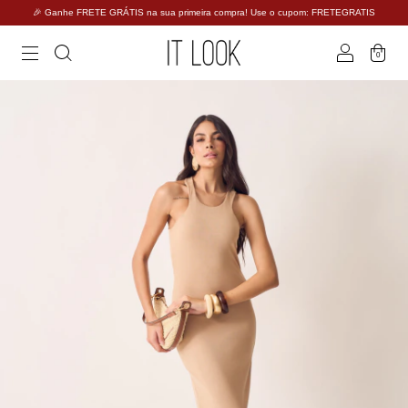
🎉 Ganhe FRETE GRÁTIS na sua primeira compra! Use o cupom: FRETEGRATIS
0