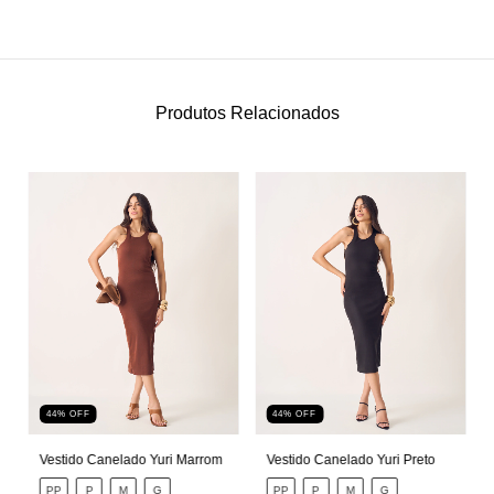
Produtos Relacionados
44
%
OFF
44
%
OFF
Vestido Canelado Yuri Marrom
Vestido Canelado Yuri Preto
PP
P
M
G
PP
P
M
G