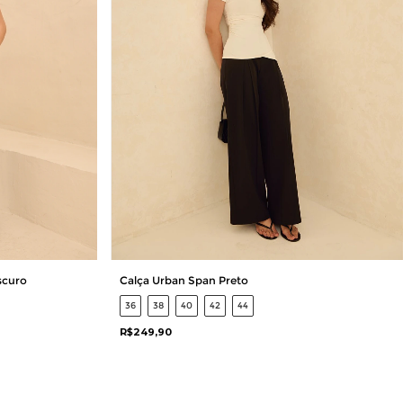
scuro
Calça Urban Span Preto
36
38
40
42
44
R$249,90