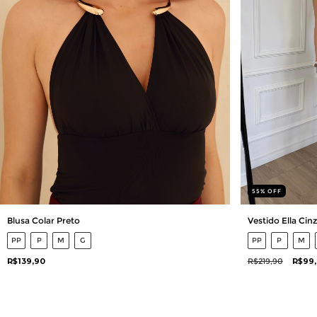
55
%
OFF
Blusa Colar Preto
Vestido Ella Cin
PP
P
M
G
PP
P
M
R$139,90
R$219,90
R$99