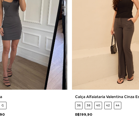
za
Calça Alfaiataria Valentina Cinza E
G
36
38
40
42
44
,90
R$199,90