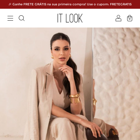
🎉 Ganhe FRETE GRÁTIS na sua primeira compra! Use o cupom: FRETEGRATIS
0