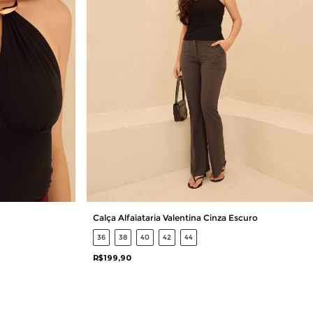
Calça Alfaiataria Valentina Cinza Escuro
36
38
40
42
44
R$199,90