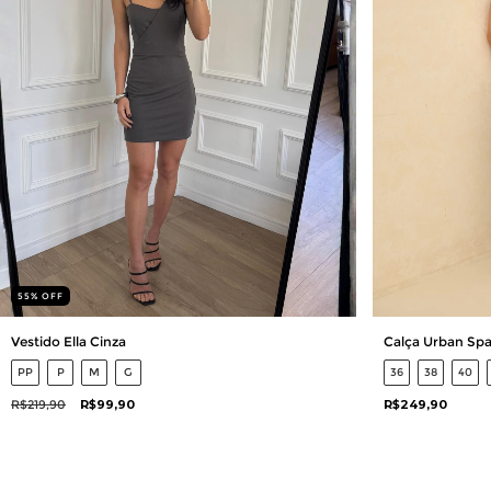
55
%
OFF
Vestido Ella Cinza
Calça Urban Spa
PP
P
M
G
36
38
40
R$219,90
R$99,90
R$249,90