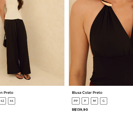
n Preto
Blusa Colar Preto
42
44
PP
P
M
G
R$139,90