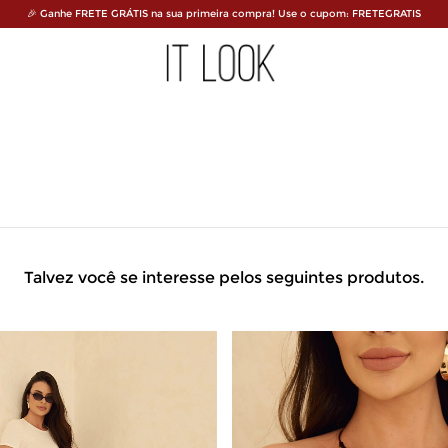
🎉 Ganhe FRETE GRÁTIS na sua primeira compra! Use o cupom: FRETEGRATIS
Talvez você se interesse pelos seguintes produtos.