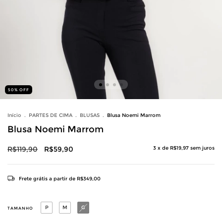
50
%
OFF
Início
.
PARTES DE CIMA
.
BLUSAS
.
Blusa Noemi Marrom
Blusa Noemi Marrom
R$119,90
R$59,90
3
x de
R$19,97
sem juros
Frete grátis
a partir de
R$349,00
P
M
G
TAMANHO