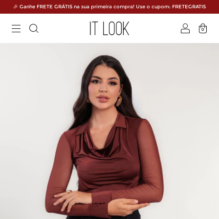
🎉 Ganhe FRETE GRÁTIS na sua primeira compra! Use o cupom: FRETEGRATIS
0