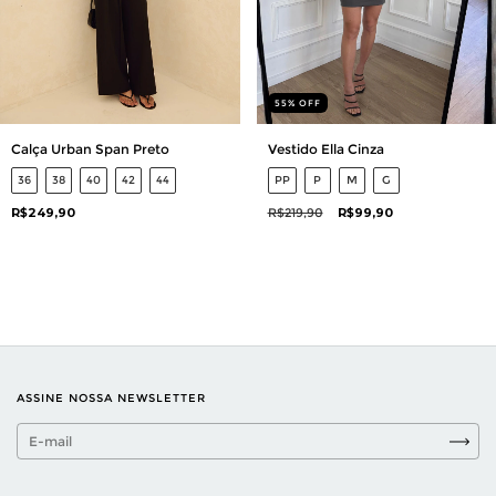
55
%
OFF
Calça Urban Span Preto
Vestido Ella Cinza
36
38
40
42
44
PP
P
M
G
R$249,90
R$219,90
R$99,90
ASSINE NOSSA NEWSLETTER