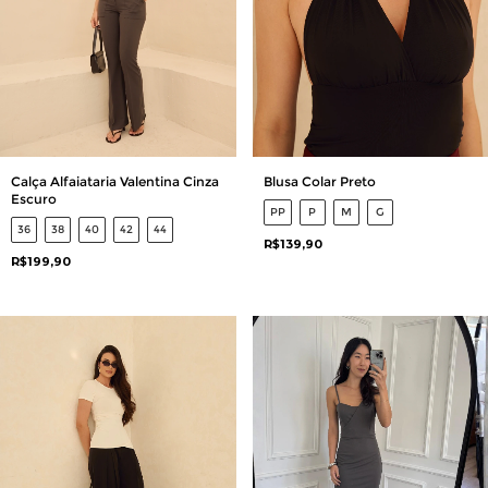
Calça Alfaiataria Valentina Cinza
Blusa Colar Preto
Escuro
PP
P
M
G
36
38
40
42
44
R$139,90
R$199,90