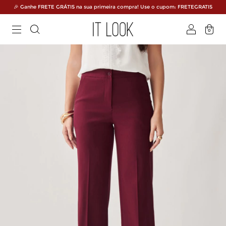
🎉 Ganhe FRETE GRÁTIS na sua primeira compra! Use o cupom: FRETEGRATIS
0