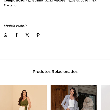
Composição:
49,7% Linho | 32,3% Viscose | 16,2% Algodão | 1,8%
Elastano
Modelo veste P
Produtos Relacionados