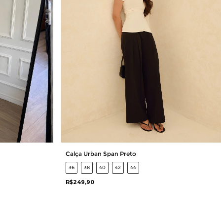
Calça Urban Span Preto
36
38
40
42
44
R$249,90