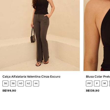
Calça Alfaiataria Valentina Cinza Escuro
Blusa Colar Pret
36
38
40
42
44
PP
P
M
R$199,90
R$139,90