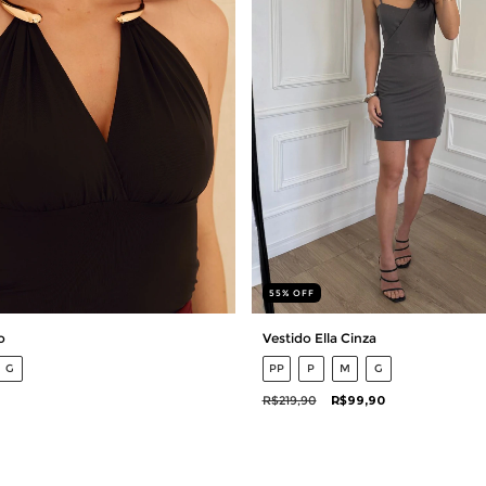
55
%
OFF
o
Vestido Ella Cinza
G
PP
P
M
G
R$219,90
R$99,90