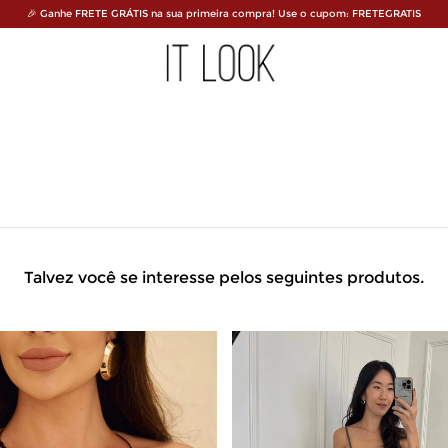
🎉 Ganhe FRETE GRÁTIS na sua primeira compra! Use o cupom: FRETEGRATIS
Talvez você se interesse pelos seguintes produtos.