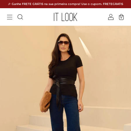
🎉 Ganhe FRETE GRÁTIS na sua primeira compra! Use o cupom: FRETEGRATIS
0