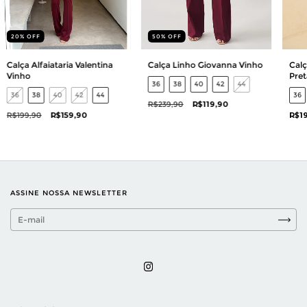
20
%
OFF
50
%
OFF
Calça Alfaiataria Valentina
Calça Linho Giovanna Vinho
Calç
Vinho
Pret
36
38
40
42
44
36
38
40
42
44
36
R$239,90
R$119,90
R$199,90
R$159,90
R$1
ASSINE NOSSA NEWSLETTER