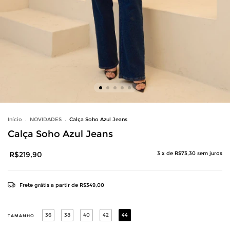
Início
.
NOVIDADES
.
Calça Soho Azul Jeans
Calça Soho Azul Jeans
R$219,90
3
x de
R$73,30
sem juros
Frete grátis
a partir de
R$349,00
36
38
40
42
44
TAMANHO