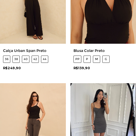
Calça Urban Span Preto
Blusa Colar Preto
36
38
40
42
44
PP
P
M
G
R$249,90
R$139,90