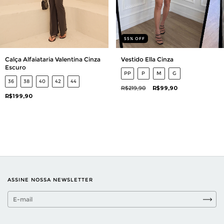
55
%
OFF
Calça Alfaiataria Valentina Cinza
Vestido Ella Cinza
Escuro
PP
P
M
G
36
38
40
42
44
R$219,90
R$99,90
R$199,90
ASSINE NOSSA NEWSLETTER