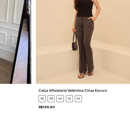
Calça Alfaiataria Valentina Cinza Escuro
36
38
40
42
44
R$199,90