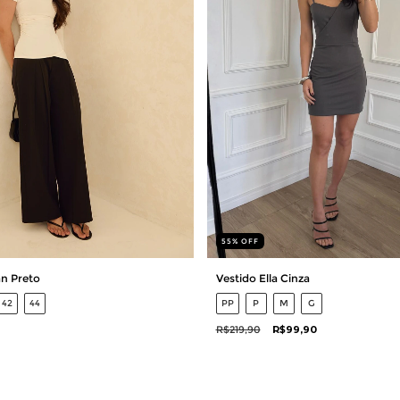
55
%
OFF
n Preto
Vestido Ella Cinza
42
44
PP
P
M
G
R$219,90
R$99,90