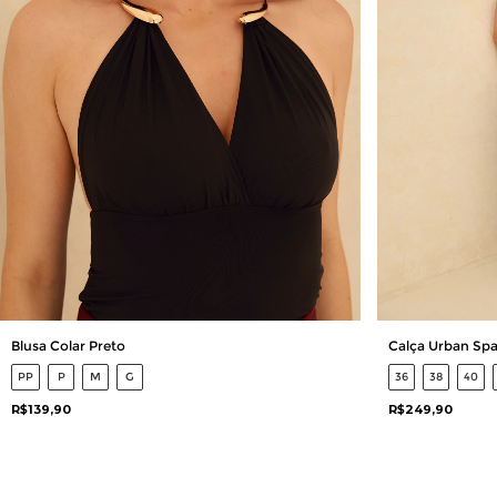
Blusa Colar Preto
Calça Urban Spa
PP
P
M
G
36
38
40
R$139,90
R$249,90