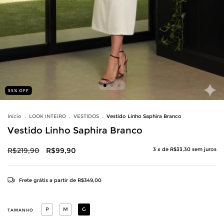
55
%
OFF
Início
.
LOOK INTEIRO
.
VESTIDOS
.
Vestido Linho Saphira Branco
Vestido Linho Saphira Branco
R$219,90
R$99,90
3
x de
R$33,30
sem juros
Frete grátis
a partir de
R$349,00
P
M
G
TAMANHO