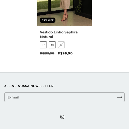
55
%
OFF
Vestido Linho Saphira
Natural
P
M
G
R$219,90
R$99,90
ASSINE NOSSA NEWSLETTER